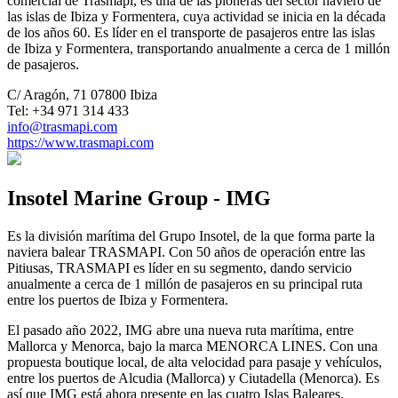
comercial de Trasmapi, es una de las pioneras del sector naviero de
las islas de Ibiza y Formentera, cuya actividad se inicia en la década
de los años 60. Es líder en el transporte de pasajeros entre las islas
de Ibiza y Formentera, transportando anualmente a cerca de 1 millón
de pasajeros.
C/ Aragón, 71 07800 Ibiza
Tel: +34 971 314 433
info@trasmapi.com
https://www.trasmapi.com
Insotel Marine Group - IMG
Es la división marítima del Grupo Insotel, de la que forma parte la
naviera balear TRASMAPI. Con 50 años de operación entre las
Pitiusas, TRASMAPI es líder en su segmento, dando servicio
anualmente a cerca de 1 millón de pasajeros en su principal ruta
entre los puertos de Ibiza y Formentera.
El pasado año 2022, IMG abre una nueva ruta marítima, entre
Mallorca y Menorca, bajo la marca MENORCA LINES. Con una
propuesta boutique local, de alta velocidad para pasaje y vehículos,
entre los puertos de Alcudia (Mallorca) y Ciutadella (Menorca). Es
así que IMG está ahora presente en las cuatro Islas Baleares.